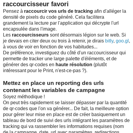
raccourcisseur favori
Pensez à
raccourcir vos urls de tracking
afin d'alléger la
densité de pixels du code généré. Cela facilitera
grandement la lecture par l'application qui décrypte l'url
encapsulée dans l'image.
Les
raccourcisseurs
sont désormais légion sur le web. Si
je devais en citer deux ou trois à retenir, je dirais
bitly
,
goo.gl
,
à vous de voir en fonction de vos habitudes...
De préférence, investiguez du côté d'un raccourcisseur qui
permette de tracker une large palette d'éléments, et de
générer des qr-codes en
haute résolution
(plutôt
intéressant pour le Print, n'est-ce-pas ?).
Mettez en place un reporting des urls
contenant les variables de campagne
Soyez méthodique !
On peut très rapidement se laisser dépasser par la quantité
de qr-codes que l'on va générer... De fait, la meilleure option
pour gérer leur mise en place est de créer basiquement un
tableau de bord de suivi des urls intégrant les paramètres de
tracking qui va rassembler les informations requises (nom
de la campagne, date, url avec paramètres, redirections,